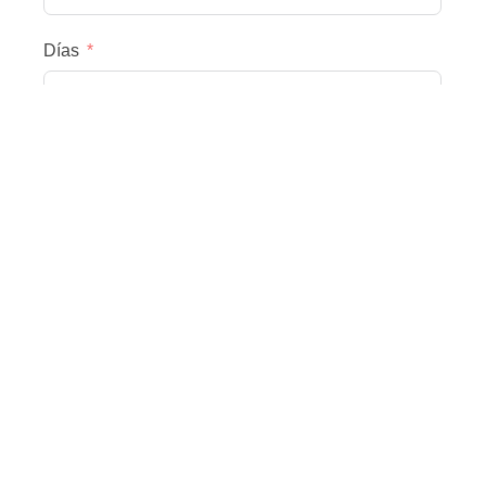
Días
Personas
Date / time
Cuidad
Tu Mesaje