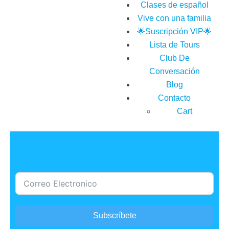
Clases de español
Vive con una familia
🌟Suscripción VIP🌟
Lista de Tours
Club De
Conversación
Blog
Contacto
Cart
Subscríbete